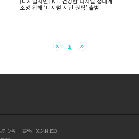
[디지털시민] KT, 건강한 디지털 생태계
조성 위해 ‘디지털 시민 원팀’ 출범
«
»
1
빌딩 14층
ㅣ
대표전화: 02-3414-1500
served.